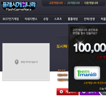
도시락 분해하기
퍼즐게임
3,123 회
1 회
오늘 