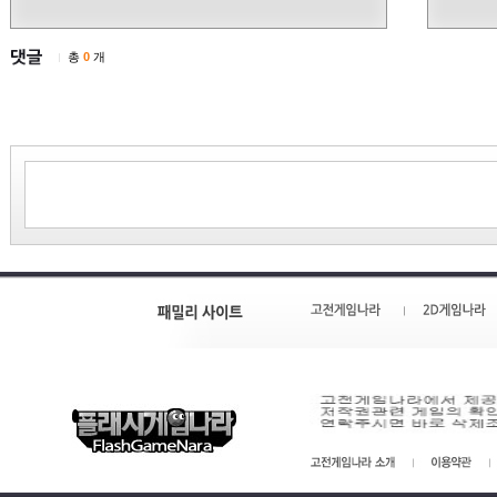
총
0
개
|