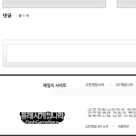
총
0
개
|