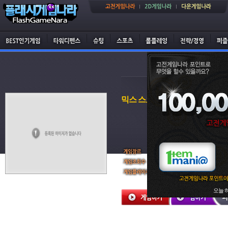
믹스 스도쿠 라이트 1
퍼즐게임
2,686 회
1 회
오늘 