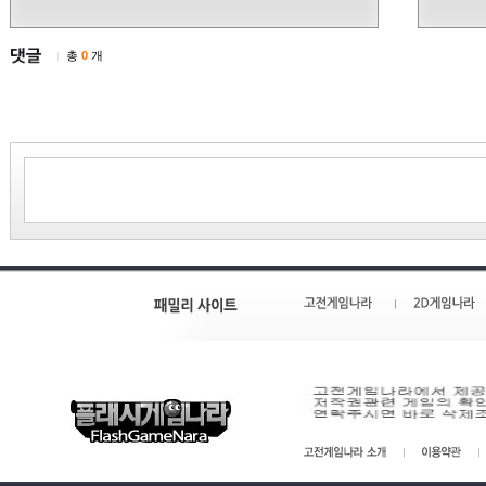
총
0
개
|