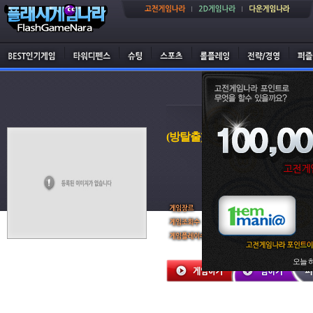
(방탈출) 다요리 방탈출
탈출게임
4,531 회
1 회
오늘 