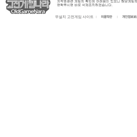
무설치 고전게임 사이트