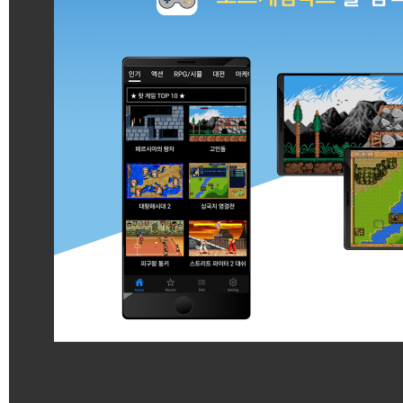
게임 시작