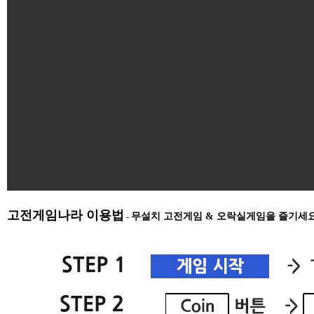
고전게임나라 이용법
무설치 고전게임 & 오락실게임을 즐기세
-