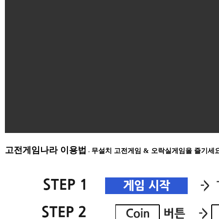
고전게임나라 이용법
무설치 고전게임 & 오락실게임을 즐기세
-