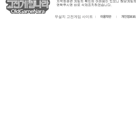
무설치 고전게임 사이트