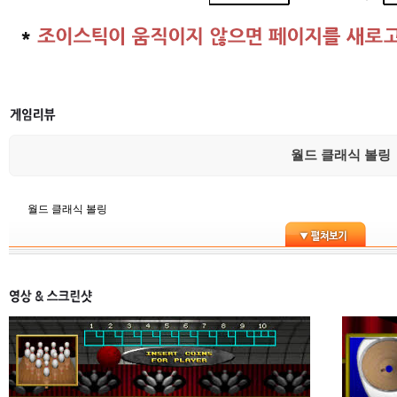
월드 클래식 볼링
월드 클래식 볼링