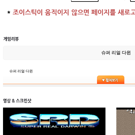
슈퍼 리얼 다윈
슈퍼 리얼 다윈