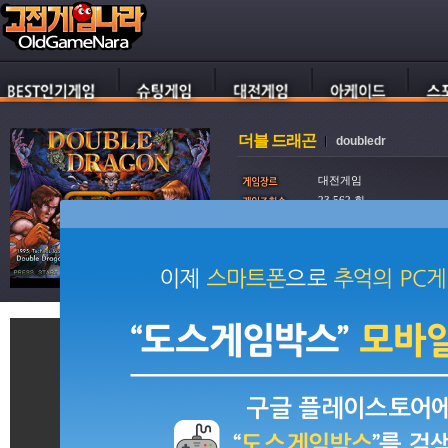
더블 드래곤
doubledr
대전게임
23,562 회
36,769 회