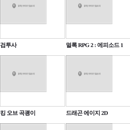
검투사
멀록 RPG 2 : 에피소드 1
킹 오브 곡괭이
드래곤 에이지 2D