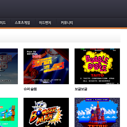
슈퍼 슬램
보글보글