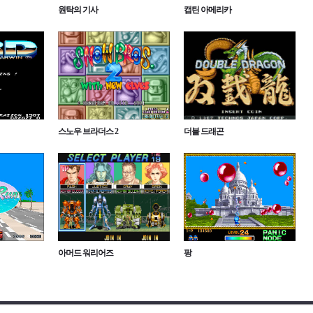
원탁의 기사
캡틴 아메리카
스노우 브라더스 2
더블 드래곤
아머드 워리어즈
팡