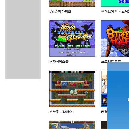
VS. 슈퍼 마리오
원더보이 인 몬스터
닌자베이스볼
스트리트 후프
스노우 브라더스
캐딜락&디노사우르