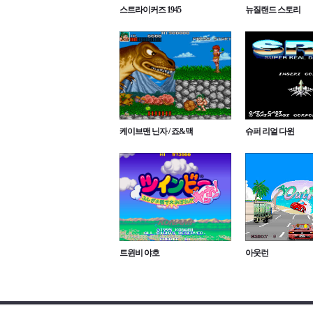
스트라이커즈 1945
뉴질랜드 스토리
케이브맨 닌자 / 죠&맥
슈퍼 리얼 다윈
트윈비 야호
아웃런