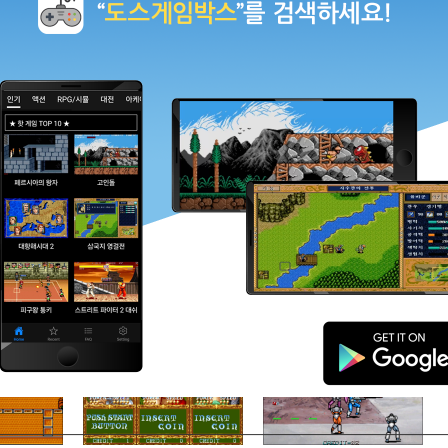
던젼 & 드래곤 2
삼국지2
골! 92(세이브컵)
파워 스파이크