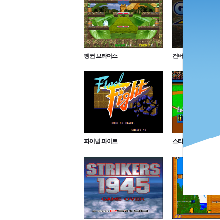
펭귄 브라더스
건버드 2
파이널 파이트
스타디움 히어로