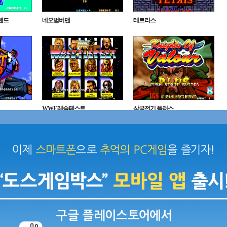
랜드
네오범버맨
테트리스
WWF 레슬페스트
삼국전기 플러스
스
퍼즐 보블
스트리트 파이터 2 대쉬