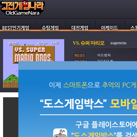
VS. 슈퍼 마리오
suprmrio
어드벤쳐
217,613 회
922,020 회